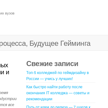
их вузов
роцесса, Будущее Гейминга
Свежие записи
ных
и и
Топ-5 колледжей по геймдизайну в
России — учись у лучших!
Как быстро найти работу после
ремя
окончания IT колледжа — советы и
индустрии
рекомендации
тся все
Путь от идеи до релиза — 7 шагов к