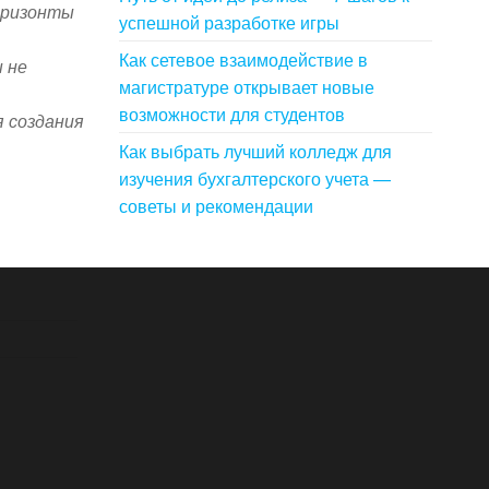
оризонты
успешной разработке игры
Как сетевое взаимодействие в
 не
магистратуре открывает новые
возможности для студентов
я создания
Как выбрать лучший колледж для
изучения бухгалтерского учета —
советы и рекомендации