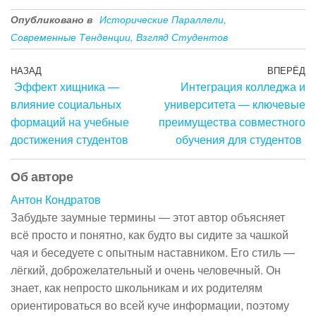
Опубликовано в
Исторические Параллели,
Современные Тенденции, Взгляд Студентов
Навигация
Предыдущая
НАЗАД
ВПЕРЁД
С
Эффект хищника —
Интеграция колледжа и
запись
з
по
влияние социальных
университета — ключевые
записям
формаций на учебные
преимущества совместного
достижения студентов
обучения для студентов
Об авторе
Антон Кондратов
Забудьте заумные термины — этот автор объясняет
всё просто и понятно, как будто вы сидите за чашкой
чая и беседуете с опытным наставником. Его стиль —
лёгкий, доброжелательный и очень человечный. Он
знает, как непросто школьникам и их родителям
ориентироваться во всей куче информации, поэтому