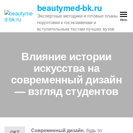
Перейти
beautymed-bk.ru
к
Экспертные методики и готовые планы
содержимому
Меню
подготовки к госэкзаменам и
вступительным тестам лучших вузов
Влияние истории
искусства на
современный дизайн
— взгляд студентов
Современный дизайн
, будь то
ОКТ